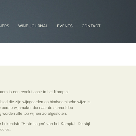
NERS
WINE JOURNAL
EVENTS
CONTACT
ern is een revolutionair in het Kamptal.
ebied die zijn wijngaarden op biodynamische wijze is
 eerste wijnmaker die naar de schroefdop
 worden alle top wijnen zo afgesloten.
 bekendste “Erste Lagen” van het Kamptal. De stijl
recies.