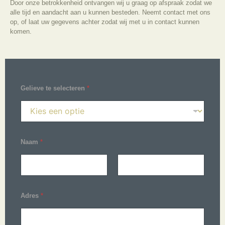
Door onze betrokkenheid ontvangen wij u graag op afspraak zodat we
alle tijd en aandacht aan u kunnen besteden. Neemt contact met ons
op, of laat uw gegevens achter zodat wij met u in contact kunnen
komen.
Gelieve te selecteren
*
Naam
*
Voornaam
Achternaam
Adres
*