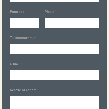
Postcode
*
Plaats
*
Telefoonnummer
*
E-mail
*
Reactie of bericht